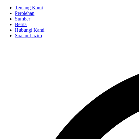
Langkau
Tentang Kami
ke
Perolehan
Secondary
kandungan
Sumber
Menu
utama
Berita
Hubungi Kami
Soalan Lazim